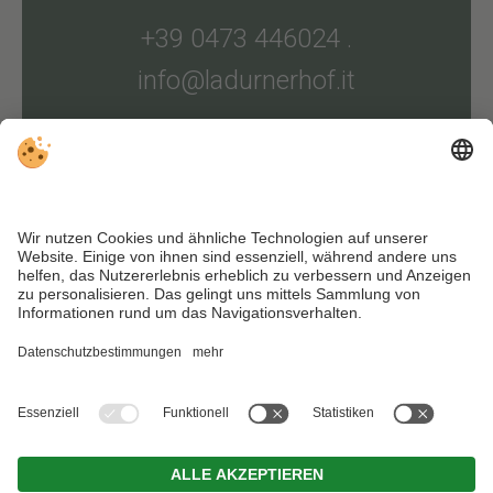
+39 0473 446024
.
info@ladurnerhof.it
Anreise
Impressum
.
Datenschutz
.
Individuelle Cookie-Einstellungen
. MwSt.-Nr.
IT02447350212 . CIN: IT021051B48YYFRRYB . © Webdesign by