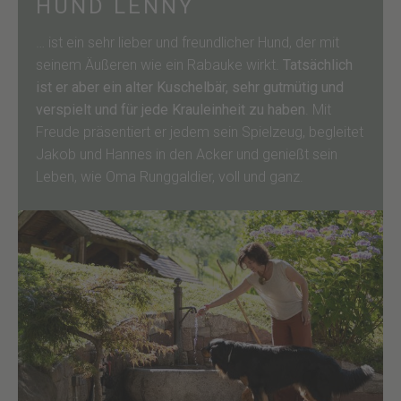
HUND LENNY
… ist ein sehr lieber und freundlicher Hund, der mit
seinem Äußeren wie ein Rabauke wirkt.
Tatsächlich
ist er aber ein alter Kuschelbär, sehr gutmütig und
verspielt und für jede Krauleinheit zu haben
. Mit
Freude präsentiert er jedem sein Spielzeug, begleitet
Jakob und Hannes in den Acker und genießt sein
Leben, wie Oma Runggaldier, voll und ganz.