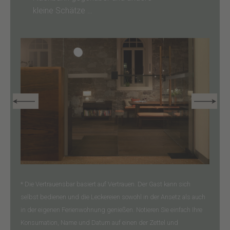
kleine Schätze …
* Die Vertrauensbar basiert auf Vertrauen. Der Gast kann sich
selbst bedienen und die Leckereien sowohl in der Ansetz als auch
in der eigenen Ferienwohnung genießen. Notieren Sie einfach Ihre
Konsumation, Name und Datum auf einen der Zettel und